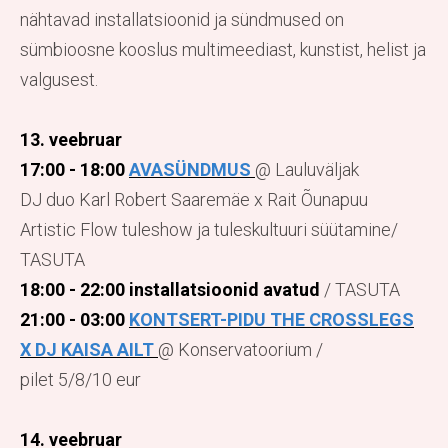
nähtavad installatsioonid ja sündmused on
sümbioosne kooslus multimeediast, kunstist, helist ja
valgusest.
13. veebruar
17:00 - 18:00
AVASÜNDMUS
@ Lauluväljak
DJ duo Karl Robert Saaremäe x Rait Õunapuu
Artistic Flow tuleshow ja tuleskultuuri süütamine/
TASUTA
18:00 - 22:00 installatsioonid avatud
/ TASUTA
21:00 - 03:00
KONTSERT-PIDU THE CROSSLEGS
X DJ KAISA AILT
@ Konservatoorium /
pilet 5/8/10 eur
14. veebruar