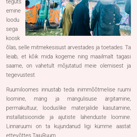
teguts
emine
loodu
sega
koosk
õlas, selle mitmekesisust arvestades ja toetades. Ta
leiab, et kõik mida kogeme ning maailmalt tagasi
saame, on vahetult mõjutatud meie olemisest ja
tegevustest.
Ruumiloomes innustab teda inimmõõtmelise ruumi
loomine, mäng ja mängulisuse ärgitamine,
permakultuur, looduslike materjalide kasutamine,
installatsioonide ja ajutiste lahenduste loomine.
Linnaruumi on ta kujundanud ligi kümme aastat
ettevõttes TajuRuum.