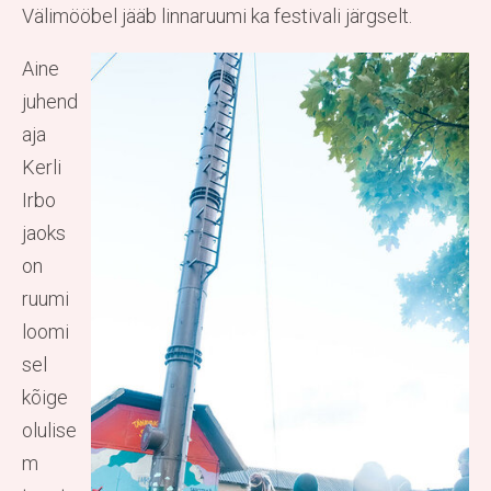
Välimööbel jääb linnaruumi ka festivali järgselt.
Aine
juhend
aja
Kerli
Irbo
jaoks
on
ruumi
loomi
sel
kõige
olulise
m