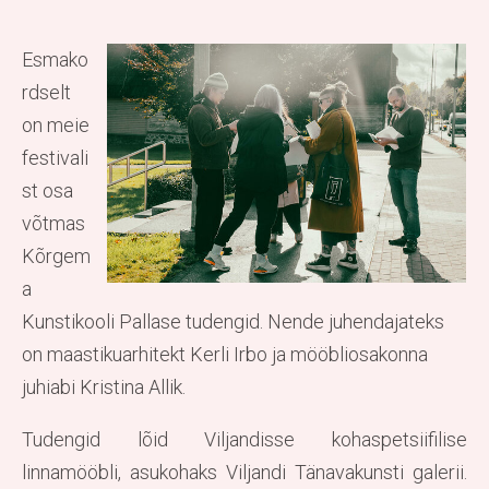
Esmako
rdselt
on meie
festivali
st osa
võtmas
Kõrgem
a
Kunstikooli Pallase tudengid. Nende juhendajateks
on maastikuarhitekt Kerli Irbo ja mööbliosakonna
juhiabi Kristina Allik.
Tudengid lõid Viljandisse kohaspetsiifilise
linnamööbli, asukohaks Viljandi Tänavakunsti galerii.